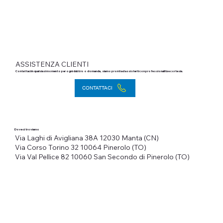
ASSISTENZA CLIENTI
Contattaci in qualsiasi momento per ogni dubbio o domanda, siamo pronti ad assisterti con professionalità e cortesia.
CONTATTACI
Dove ci troviamo
Via Laghi di Avigliana 38A
12030 Manta (CN)
Via Corso Torino 32
10064 Pinerolo (TO)
Via Val Pellice 82
10060 San Secondo di Pinerolo (TO)