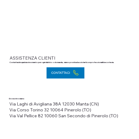
ASSISTENZA CLIENTI
Contattaci in qualsiasi momento per ogni dubbio o domanda, siamo pronti ad assisterti con professionalità e cortesia.
CONTATTACI
Dove ci troviamo
Via Laghi di Avigliana 38A
12030 Manta (CN)
Via Corso Torino 32
10064 Pinerolo (TO)
Via Val Pellice 82
10060 San Secondo di Pinerolo (TO)