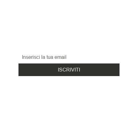
RESTA 
AGGIORNATO
Iscriviti alla nostra newsletter per non perderti 
le promozioni, le novità
ed i nuovi arrivi!
ISCRIVITI