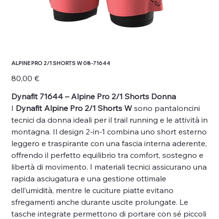
ALPINE PRO 2/1 SHORTS W 08-71644
Prezzo
80,00 €
Dynafit 71644 – Alpine Pro 2/1 Shorts Donna
I
Dynafit Alpine Pro 2/1 Shorts W
sono pantaloncini
tecnici da donna ideali per il trail running e le attività in
montagna. Il design 2-in-1 combina uno short esterno
leggero e traspirante con una fascia interna aderente,
offrendo il perfetto equilibrio tra comfort, sostegno e
libertà di movimento. I materiali tecnici assicurano una
rapida asciugatura e una gestione ottimale
dell’umidità, mentre le cuciture piatte evitano
sfregamenti anche durante uscite prolungate. Le
tasche integrate permettono di portare con sé piccoli