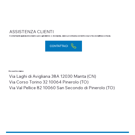
ASSISTENZA CLIENTI
Contattaci in qualsiasi momento per ogni dubbio o domanda, siamo pronti ad assisterti con professionalità e cortesia.
CONTATTACI
Dove ci troviamo
Via Laghi di Avigliana 38A
12030 Manta (CN)
Via Corso Torino 32
10064 Pinerolo (TO)
Via Val Pellice 82
10060 San Secondo di Pinerolo (TO)