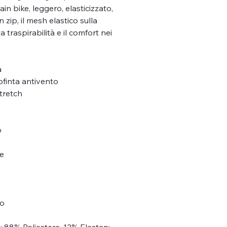
in bike, leggero, elasticizzato,
n zip, il mesh elastico sulla
a traspirabilità e il comfort nei
a
finta antivento
stretch
o
®
te
co
: 88% Poliestere, 12% Elastan;