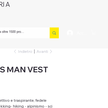
I A
CONTATTI
Accedi
Indietro
Avanti
S MAN VEST
8
ettivo e traspirante, fedele
king- hiking - alpinismo - sci