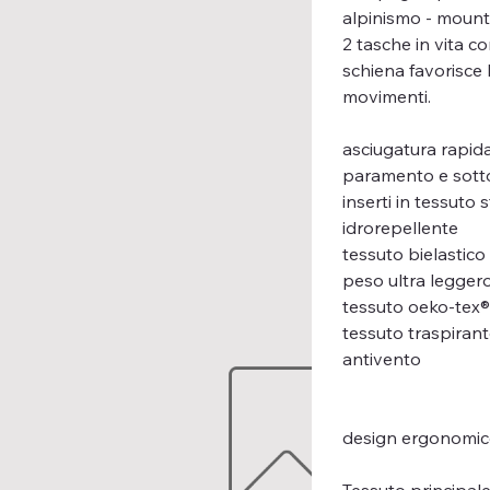
alpinismo - mounta
2 tasche in vita co
schiena favorisce l
movimenti.
asciugatura rapid
paramento e sotto
inserti in tessuto 
idrorepellente
tessuto bielastico
peso ultra legger
tessuto oeko-tex
tessuto traspiran
antivento
design ergonomi
Tessuto principale