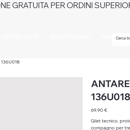
NE GRATUITA PER ORDINI SUPERIOR
ULTIME USCITE
BUONO REGALO
BRAND
136U018
ANTARE
136U01
Prezzo
69,90 €
Gilet tecnico, prot
compagno per trek