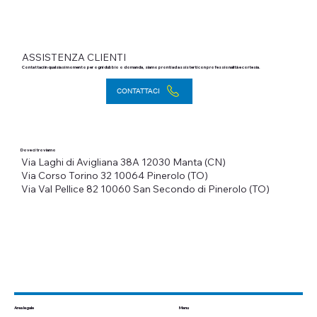
ASSISTENZA CLIENTI
Contattaci in qualsiasi momento per ogni dubbio o domanda, siamo pronti ad assisterti con professionalità e cortesia.
CONTATTACI
Dove ci troviamo
Via Laghi di Avigliana 38A
12030 Manta (CN)
Via Corso Torino 32
10064 Pinerolo (TO)
Via Val Pellice 82
10060 San Secondo di Pinerolo (TO)
Menu
Area legale