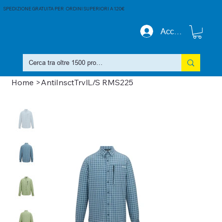
SPEDIZIONE GRATUITA PER ORDINI SUPERIORI A 120€
Accedi
Home
>
AntiInsctTrvlL/S RMS225