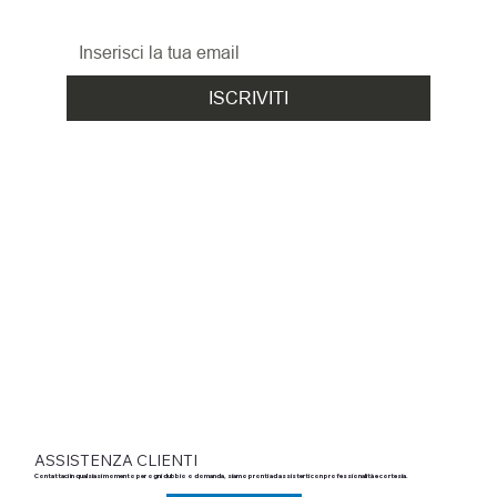
ed i nuovi arrivi!
ISCRIVITI
ASSISTENZA CLIENTI
Contattaci in qualsiasi momento per ogni dubbio o domanda, siamo pronti ad assisterti con professionalità e cortesia.