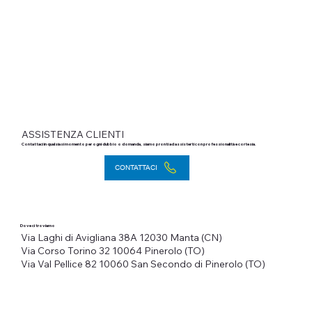
ASSISTENZA CLIENTI
Contattaci in qualsiasi momento per ogni dubbio o domanda, siamo pronti ad assisterti con professionalità e cortesia.
CONTATTACI
Dove ci troviamo
Via Laghi di Avigliana 38A
12030 Manta (CN)
Via Corso Torino 32
10064 Pinerolo (TO)
Via Val Pellice 82
10060 San Secondo di Pinerolo (TO)