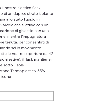
l nostro classico flask
 di un duplice strato isolante
ua allo stato liquido in
valvola che si attiva con un
rmazione di ghiaccio con una
one, mentre l'impugnatura
e tenuta, per consentirti di
uando sei in movimento.
utte le nostre coperture da 42
ioni estive), il flask mantiene i
e sotto il sole.
etano Termoplastico, 35%
ilicone