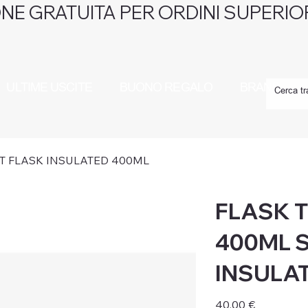
NE GRATUITA PER ORDINI SUPERIOR
ULTIME USCITE
BUONO REGALO
BRAND
T FLASK INSULATED 400ML
FLASK 
400ML 
INSULA
Prezzo
40,00 €