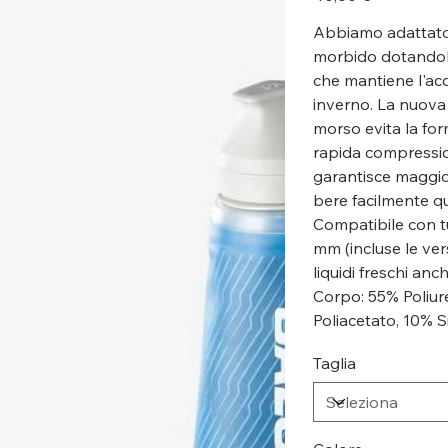
Abbiamo adattato i
morbido dotandolo
che mantiene l'acq
inverno. La nuova 
morso evita la fo
rapida compressi
garantisce maggior
bere facilmente q
Compatibile con t
mm (incluse le vers
liquidi freschi anch
Corpo: 55% Poliur
Poliacetato, 10% S
Taglia