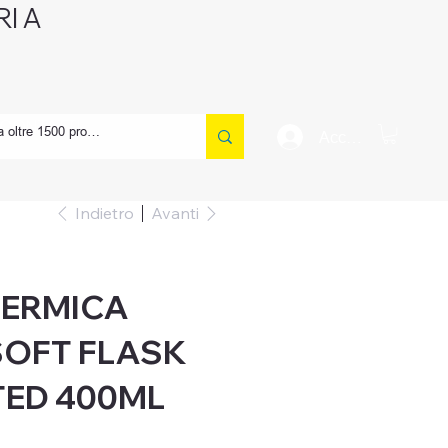
I A
CONTATTI
Accedi
Indietro
Avanti
TERMICA
SOFT FLASK
TED 400ML