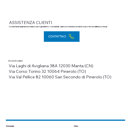
ASSISTENZA CLIENTI
Contattaci in qualsiasi momento per ogni dubbio o domanda, siamo pronti ad assisterti con professionalità e cortesia.
CONTATTACI
Dove ci troviamo
Via Laghi di Avigliana 38A
12030 Manta (CN)
Via Corso Torino 32
10064 Pinerolo (TO)
Via Val Pellice 82
10060 San Secondo di Pinerolo (TO)
Menu
Area legale