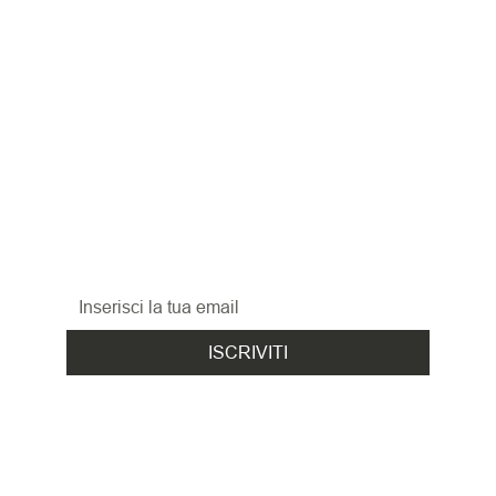
RESTA 
AGGIORNATO
Iscriviti alla nostra newsletter per non perderti 
le promozioni, le novità
ed i nuovi arrivi!
ISCRIVITI