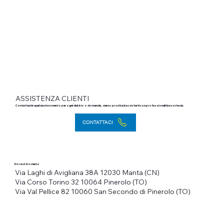
ASSISTENZA CLIENTI
Contattaci in qualsiasi momento per ogni dubbio o domanda, siamo pronti ad assisterti con professionalità e cortesia.
CONTATTACI
Dove ci troviamo
Via Laghi di Avigliana 38A
12030 Manta (CN)
Via Corso Torino 32
10064 Pinerolo (TO)
Via Val Pellice 82
10060 San Secondo di Pinerolo (TO)