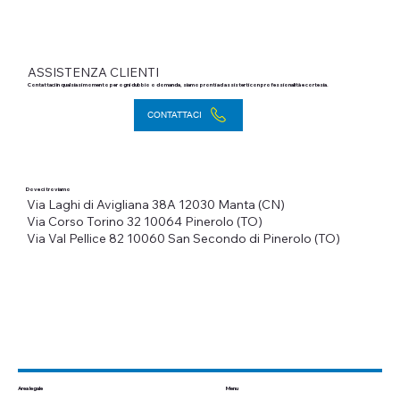
ASSISTENZA CLIENTI
Contattaci in qualsiasi momento per ogni dubbio o domanda, siamo pronti ad assisterti con professionalità e cortesia.
CONTATTACI
Dove ci troviamo
Via Laghi di Avigliana 38A
12030 Manta (CN)
Via Corso Torino 32
10064 Pinerolo (TO)
Via Val Pellice 82
10060 San Secondo di Pinerolo (TO)
Menu
Area legale