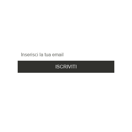
RESTA 
AGGIORNATO
Iscriviti alla nostra newsletter per non perderti 
le promozioni, le novità
ed i nuovi arrivi!
ISCRIVITI