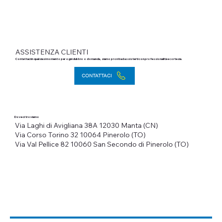
ASSISTENZA CLIENTI
Contattaci in qualsiasi momento per ogni dubbio o domanda, siamo pronti ad assisterti con professionalità e cortesia.
CONTATTACI
Dove ci troviamo
Via Laghi di Avigliana 38A
12030 Manta (CN)
Via Corso Torino 32
10064 Pinerolo (TO)
Via Val Pellice 82
10060 San Secondo di Pinerolo (TO)