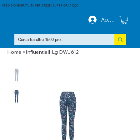
SPEDIZIONE GRATUITA PER ORDINI SUPERIORI A 120€
Accedi
Home
>
InfluentialIILg DWJ612