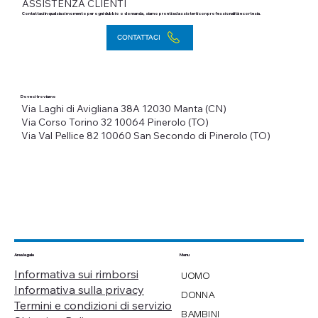
ASSISTENZA CLIENTI
Contattaci in qualsiasi momento per ogni dubbio o domanda, siamo pronti ad assisterti con professionalità e cortesia.
CONTATTACI
Dove ci troviamo
Via Laghi di Avigliana 38A
12030 Manta (CN)
Via Corso Torino 32
10064 Pinerolo (TO)
Via Val Pellice 82
10060 San Secondo di Pinerolo (TO)
Menu
Area legale
Informativa sui rimborsi
UOMO
Informativa sulla privacy
DONNA
Termini e condizioni di servizio
BAMBINI