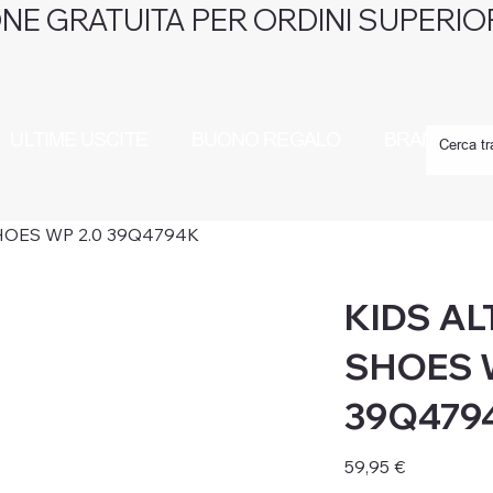
NE GRATUITA PER ORDINI SUPERIOR
ULTIME USCITE
BUONO REGALO
BRAND
HOES WP 2.0 39Q4794K
KIDS AL
SHOES 
39Q479
Prezzo
59,95 €