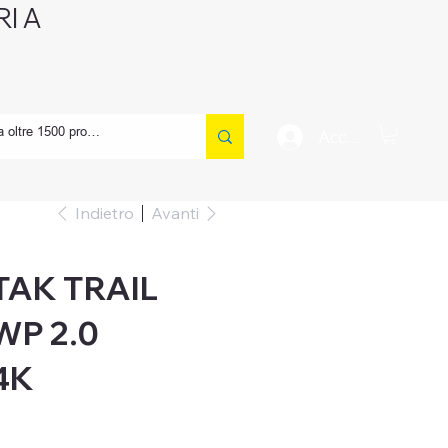
I A
CONTATTI
Accedi
Indietro
Avanti
TAK TRAIL
WP 2.0
4K