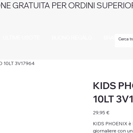
NE GRATUITA PER ORDINI SUPERIOR
ULTIME USCITE
BUONO REGALO
BRAND
 10LT 3V17964
KIDS PH
10LT 3V
Prezzo
29,95 €
KIDS PHOENIX è l
giornaliere con un