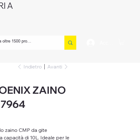
I A
CONTATTI
Accedi
Indietro
Avanti
OENIX ZAINO
17964
o zaino CMP da gite
a capacità di 10L. Ideale per le