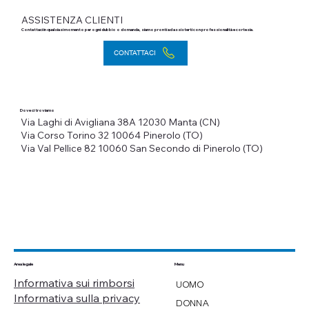
ASSISTENZA CLIENTI
Contattaci in qualsiasi momento per ogni dubbio o domanda, siamo pronti ad assisterti con professionalità e cortesia.
CONTATTACI
Dove ci troviamo
Via Laghi di Avigliana 38A
12030 Manta (CN)
Via Corso Torino 32
10064 Pinerolo (TO)
Via Val Pellice 82
10060 San Secondo di Pinerolo (TO)
Menu
Area legale
Informativa sui rimborsi
UOMO
Informativa sulla privacy
DONNA