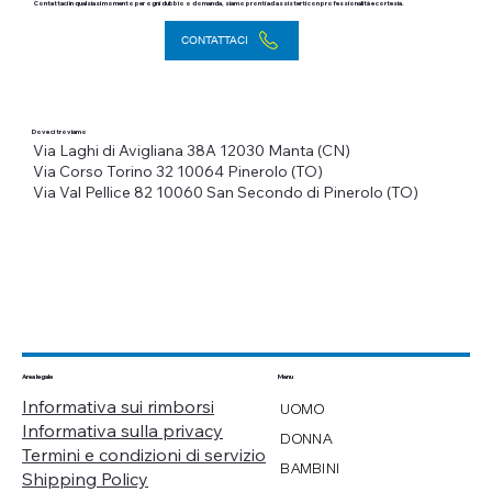
Contattaci in qualsiasi momento per ogni dubbio o domanda, siamo pronti ad assisterti con professionalità e cortesia.
CONTATTACI
Dove ci troviamo
Via Laghi di Avigliana 38A
12030 Manta (CN)
Via Corso Torino 32
10064 Pinerolo (TO)
Via Val Pellice 82
10060 San Secondo di Pinerolo (TO)
Menu
Area legale
Informativa sui rimborsi
UOMO
Informativa sulla privacy
DONNA
Termini e condizioni di servizio
BAMBINI
Shipping Policy