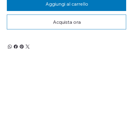
Aggiungi al carrello
Acquista ora
RESTA 
AGGIORNATO
Iscriviti alla nostra newsletter per non perderti 