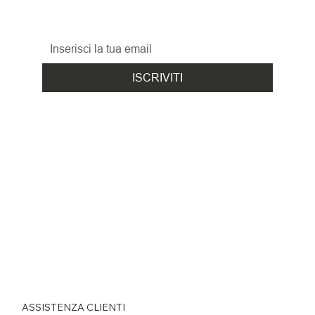
le promozioni, le novità
ed i nuovi arrivi!
ISCRIVITI
ASSISTENZA CLIENTI