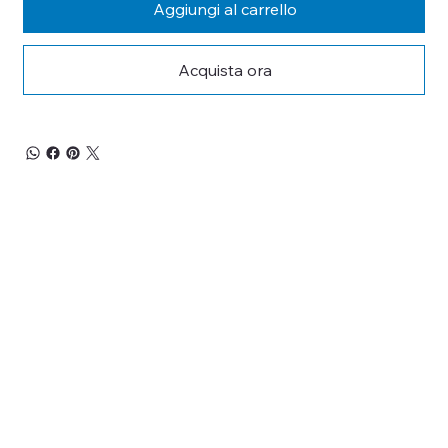
Aggiungi al carrello
Acquista ora
RESTA 
AGGIORNATO
Iscriviti alla nostra newsletter per non perderti 