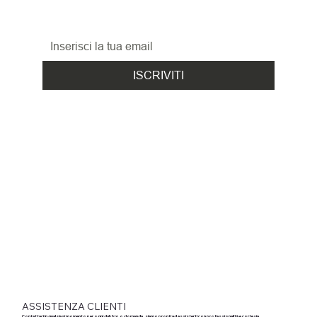
le promozioni, le novità
ed i nuovi arrivi!
ISCRIVITI
ASSISTENZA CLIENTI
Contattaci in qualsiasi momento per ogni dubbio o domanda, siamo pronti ad assisterti con professionalità e cortesia.