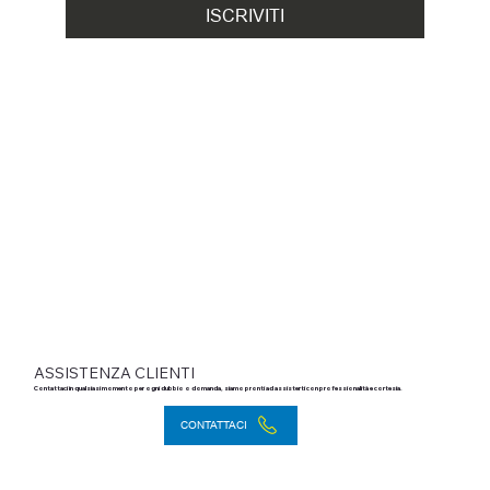
ISCRIVITI
ASSISTENZA CLIENTI
Contattaci in qualsiasi momento per ogni dubbio o domanda, siamo pronti ad assisterti con professionalità e cortesia.
CONTATTACI