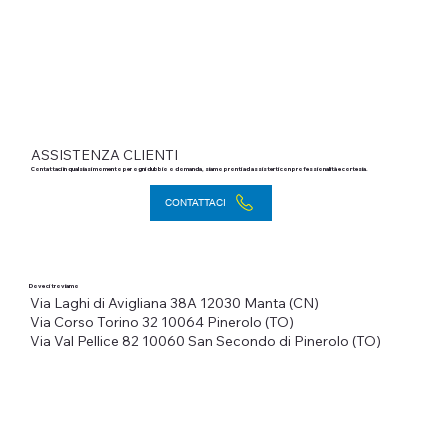
ASSISTENZA CLIENTI
Contattaci in qualsiasi momento per ogni dubbio o domanda, siamo pronti ad assisterti con professionalità e cortesia.
CONTATTACI
Dove ci troviamo
Via Laghi di Avigliana 38A
12030 Manta (CN)
Via Corso Torino 32
10064 Pinerolo (TO)
Via Val Pellice 82
10060 San Secondo di Pinerolo (TO)