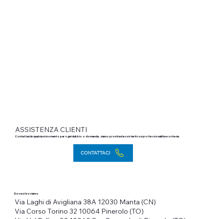
ASSISTENZA CLIENTI
Contattaci in qualsiasi momento per ogni dubbio o domanda, siamo pronti ad assisterti con professionalità e cortesia.
CONTATTACI
Dove ci troviamo
Via Laghi di Avigliana 38A
12030 Manta (CN)
Via Corso Torino 32
10064 Pinerolo (TO)