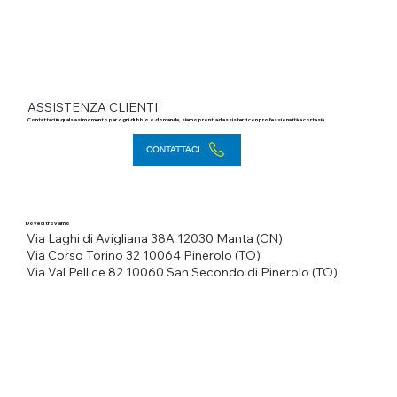
ASSISTENZA CLIENTI
Contattaci in qualsiasi momento per ogni dubbio o domanda, siamo pronti ad assisterti con professionalità e cortesia.
CONTATTACI
Dove ci troviamo
Via Laghi di Avigliana 38A
12030 Manta (CN)
Via Corso Torino 32
10064 Pinerolo (TO)
Via Val Pellice 82
10060 San Secondo di Pinerolo (TO)