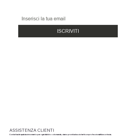
le promozioni, le novità
ed i nuovi arrivi!
ISCRIVITI
ASSISTENZA CLIENTI
Contattaci in qualsiasi momento per ogni dubbio o domanda, siamo pronti ad assisterti con professionalità e cortesia.