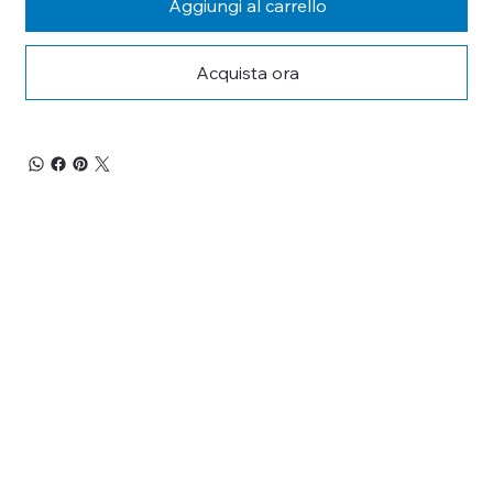
Aggiungi al carrello
Acquista ora
RESTA 
AGGIORNATO
Iscriviti alla nostra newsletter per non perderti 