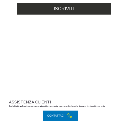
ISCRIVITI
ASSISTENZA CLIENTI
Contattaci in qualsiasi momento per ogni dubbio o domanda, siamo pronti ad assisterti con professionalità e cortesia.
CONTATTACI