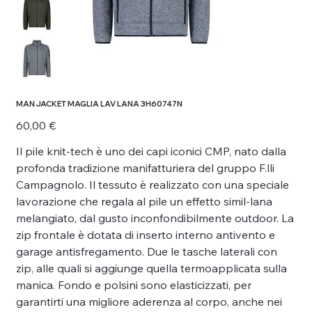
MAN JACKET MAGLIA LAV LANA 3H60747N
Prezzo
60,00 €
Il pile knit-tech è uno dei capi iconici CMP, nato dalla
profonda tradizione manifatturiera del gruppo F.lli
Campagnolo. Il tessuto è realizzato con una speciale
lavorazione che regala al pile un effetto simil-lana
melangiato, dal gusto inconfondibilmente outdoor. La
zip frontale è dotata di inserto interno antivento e
garage antisfregamento. Due le tasche laterali con
zip, alle quali si aggiunge quella termoapplicata sulla
manica. Fondo e polsini sono elasticizzati, per
garantirti una migliore aderenza al corpo, anche nei