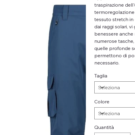
traspirazione dell
termoregolazione 
tessuto stretch i
dai raggi solari, 
benessere anche ne
numerose tasche, c
quelle profonde so
permettono di port
necessario.
Taglia
Colore
Quantità