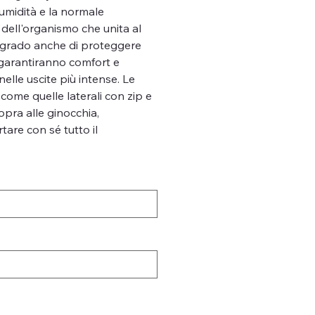
'umidità e la normale
dell'organismo che unita al
n grado anche di proteggere
vi garantiranno comfort e
lle uscite più intense. Le
ome quelle laterali con zip e
pra alle ginocchia,
are con sé tutto il