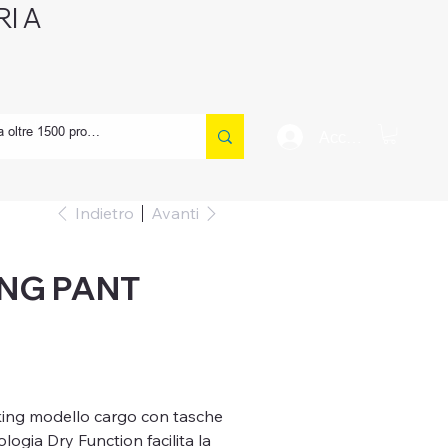
I A
CONTATTI
Accedi
Indietro
Avanti
NG PANT
king modello cargo con tasche
logia Dry Function facilita la