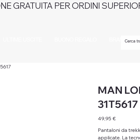
NE GRATUITA PER ORDINI SUPERIOR
ULTIME USCITE
BUONO REGALO
BRAND
5617
MAN LO
31T5617
Prezzo
49,95 €
Pantaloni da trek
applicate. La tecno