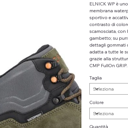
ELNICK WP è uno 
membrana waterpro
sportivo e accattiv
contrasto di color
scamosciata, con 
gambetto; su punta
dettagli gommati 
adatta a tutte le s
grazie alla struttu
CMP FullOn GRIP.
Taglia
Colore
Quantità