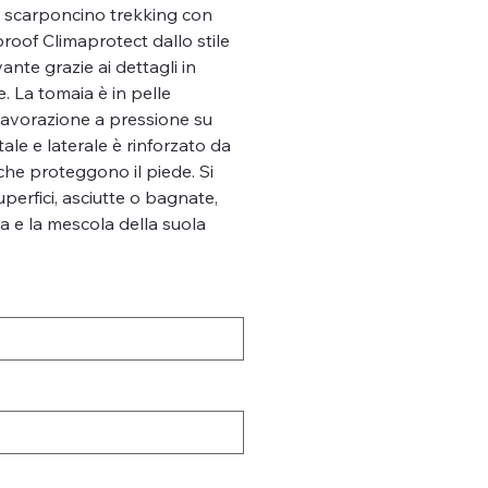
scarponcino trekking con
of Climaprotect dallo stile
ante grazie ai dettagli in
e. La tomaia è in pelle
lavorazione a pressione su
le e laterale è rinforzato da
che proteggono il piede. Si
uperfici, asciutte o bagnate,
ra e la mescola della suola