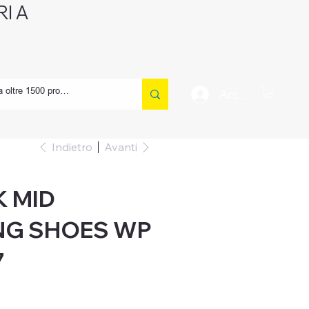
I A
CONTATTI
Accedi
Indietro
Avanti
K MID
NG SHOES WP
7