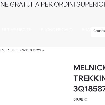
NE GRATUITA PER ORDINI SUPERIOR
ULTIME USCITE
BUONO REGALO
BRAND
ING SHOES WP 3Q18587
MELNIC
TREKKI
3Q1858
Prezzo
99,95 €