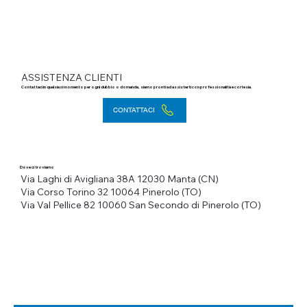
ASSISTENZA CLIENTI
Contattaci in qualsiasi momento per ogni dubbio o domanda, siamo pronti ad assisterti con professionalità e cortesia.
CONTATTACI
Dove ci troviamo
Via Laghi di Avigliana 38A
12030 Manta (CN)
Via Corso Torino 32
10064 Pinerolo (TO)
Via Val Pellice 82
10060 San Secondo di Pinerolo (TO)