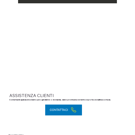
ASSISTENZA CLIENTI
Contattaci in qualsiasi momento per ogni dubbio o domanda, siamo pronti ad assisterti con professionalità e cortesia.
CONTATTACI
Dove ci troviamo