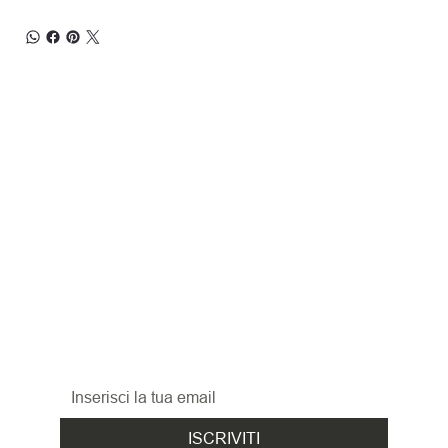
RESTA 
AGGIORNATO
Iscriviti alla nostra newsletter per non perderti 
le promozioni, le novità
ed i nuovi arrivi!
ISCRIVITI