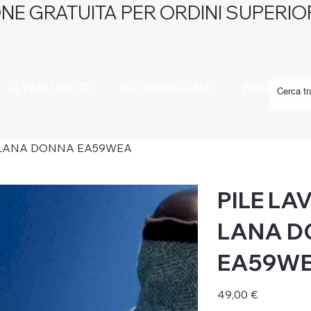
NE GRATUITA PER ORDINI SUPERIOR
ULTIME USCITE
BUONO REGALO
BRAND
 LANA DONNA EA59WEA
PILE L
LANA 
EA59W
Prezzo
49,00 €