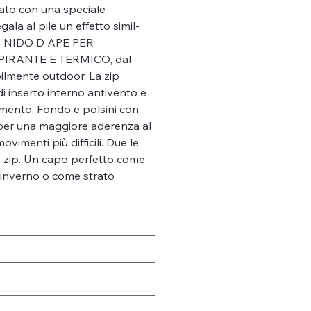
zzato con una speciale
ala al pile un effetto simil-
 A NIDO D APE PER
IRANTE E TERMICO, dal
ilmente outdoor. La zip
di inserto interno antivento e
mento. Fondo e polsini con
o per una maggiore aderenza al
vimenti più difficili. Due le
n zip. Un capo perfetto come
 inverno o come strato