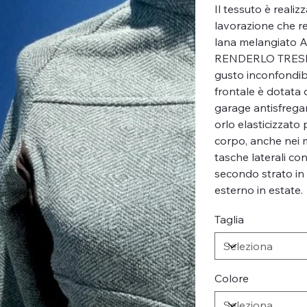
Il tessuto è reali
lavorazione che reg
lana melangiato
RENDERLO TRESP
gusto inconfondib
frontale è dotata 
garage antisfrega
orlo elasticizzat
corpo, anche nei mo
tasche laterali co
secondo strato in
esterno in estate.
Taglia
Colore