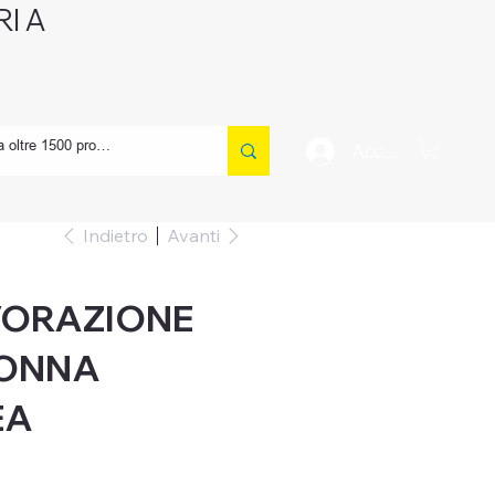
I A
CONTATTI
Accedi
Indietro
Avanti
AVORAZIONE
DONNA
EA