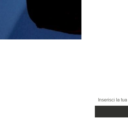
RESTA
Iscriviti alla nos
promozioni, le n
ed i nuovi arrivi!