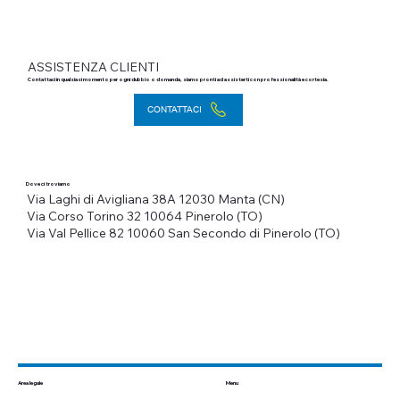
ASSISTENZA CLIENTI
Contattaci in qualsiasi momento per ogni dubbio o domanda, siamo pronti ad assisterti con professionalità e cortesia.
CONTATTACI
Dove ci troviamo
Via Laghi di Avigliana 38A
12030 Manta (CN)
Via Corso Torino 32
10064 Pinerolo (TO)
Via Val Pellice 82
10060 San Secondo di Pinerolo (TO)
Menu
Area legale