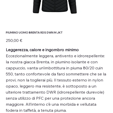
PIUMINO UOMO BRENTA RDS DWN M JKT
Prezzo
250,00 €
Leggerezza, calore e ingombro minimo
Eccezionalmente leggera, antivento e idrorepellente:
la nostra giacca Brenta, in piumino isolante e con
cappuccio, vanta un’imbottitura in piuma 80/20 cuin
550, tanto confortevole da farci sommettere che se la
provi, non la toglierai più. Il tessuto esterno in nylon
opaco, leggero ma resistente, è sottoposto a un
ulteriore trattamento DWR (idrorepellente durevole)
senza utilizzo di PFC per una protezione ancora
maggiore. All’interno c’è una morbida e vellutata
fodera in taffetà, a tenuta piuma.