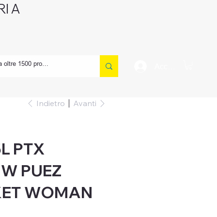
I A
CONTATTI
Accedi
Indietro
Avanti
5L PTX
 W PUEZ
KET WOMAN