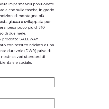
niere impermeabili posizionate
ntale che sulle tasche, in grado
condizioni di montagna più
uesta giacca è sviluppata per
era: pesa poco più di 310
eso di due mele.
un prodotto SALEWA®
to con tessuto riciclato e una
lente durevole (DWR) priva di
 nostri severi standard di
ientale e sociale.