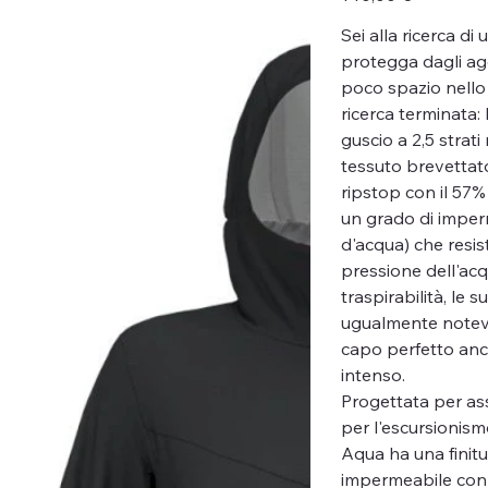
Sei alla ricerca di
protegga dagli age
poco spazio nello
ricerca terminata:
guscio a 2,5 strati
tessuto brevetta
ripstop con il 57% 
un grado di imperm
d'acqua) che resis
pressione dell'acq
traspirabilità, le 
ugualmente notevol
capo perfetto anch
intenso.
Progettata per ass
per l'escursionismo
Aqua ha una finit
impermeabile con c