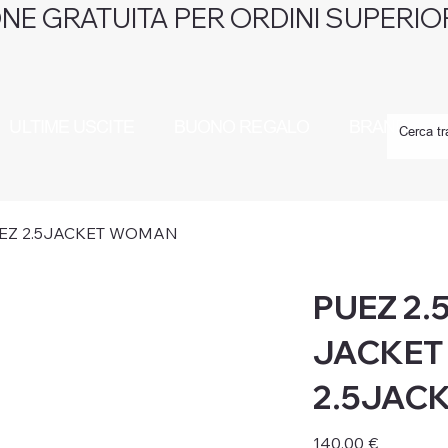
NE GRATUITA PER ORDINI SUPERIOR
ULTIME USCITE
BUONO REGALO
BRAND
UEZ 2.5JACKET WOMAN
PUEZ 2.
JACKET
2.5JAC
Prezzo
140,00 €