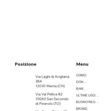
Menu
Posizione
UOMO
Via Laghi di Avigliana
38A
DONNA
12030 Manta (CN)
BAMBINI
Via Val Pellice 82
ULTIME USCITE
10060 San Secondo
BUONO REGALO
di Pinerolo (TO)
BRAND