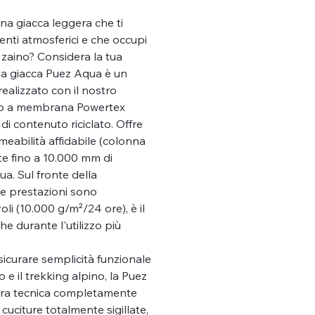
 una giacca leggera che ti
nti atmosferici e che occupi
 zaino? Considera la tua
 la giacca Puez Aqua è un
 realizzato con il nostro
to a membrana Powertex
di contenuto riciclato. Offre
eabilità affidabile (colonna
te fino a 10.000 mm di
ua. Sul fronte della
sue prestazioni sono
i (10.000 g/m²/24 ore), è il
e durante l'utilizzo più
icurare semplicità funzionale
 e il trekking alpino, la Puez
ura tecnica completamente
uciture totalmente sigillate,