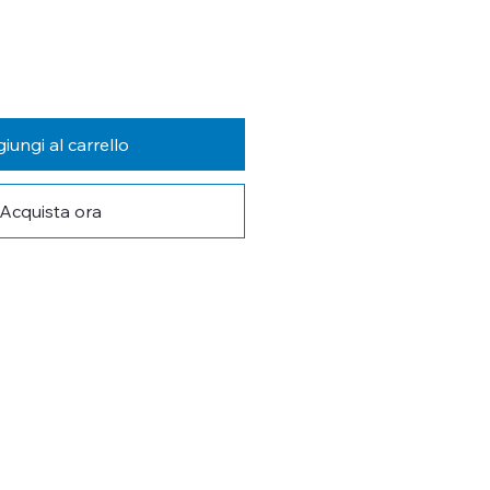
iungi al carrello
Acquista ora
 AGGIORNATO
tra newsletter per non perderti le 