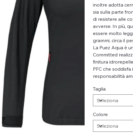
inoltre adotta cer
sia sulla parte fro
di resistere alle 
avverse. In più, q
essere molto legg
grammi, circa il p
La Puez Aqua è 
Committed realizza
finitura idrorepel
PFC che soddisfa i
responsabilità amb
Taglia
Colore