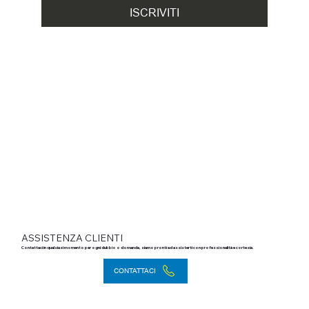
ISCRIVITI
ASSISTENZA CLIENTI
Contattaci in qualsiasi momento per ogni dubbio o domanda, siamo pronti ad assisterti con professionalità e cortesia.
CONTATTACI