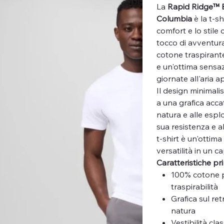
La
Rapid Ridge™ B
Columbia
è la t-sh
comfort e lo stile 
tocco di avventura
cotone traspirante
e un'ottima sensazi
giornate all'aria a
Il design minimali
a una grafica accat
natura e alle espl
sua resistenza e al
t-shirt è un'ottima
versatilità in un 
Caratteristiche pri
100% cotone 
traspirabilità
Grafica sul ret
natura
Vestibilità cl