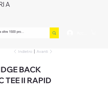
I A
CONTATTI
Accedi
Indietro
Avanti
IDGE BACK
 TEE II RAPID