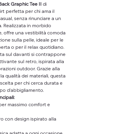
ack Graphic Tee II
di
irt perfetta per chi ama il
casual, senza rinunciare a un
. Realizzata in morbido
, offre una vestibilità comoda
one sulla pelle, ideale per le
perta o per il relax quotidiano.
sta sul davanti si contrappone
tivante sul retro, ispirata alla
orazioni outdoor. Grazie alla
la qualità dei materiali, questa
 scelta per chi cerca durata e
capo d’abbigliamento.
ncipali:
per massimo comfort e
ro con design ispirato alla
assica adatta a ogni occasione