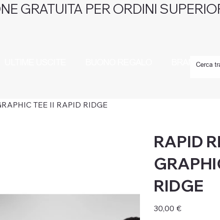
NE GRATUITA PER ORDINI SUPERIOR
ULTIME USCITE
BUONO REGALO
BRAND
RAPHIC TEE II RAPID RIDGE
RAPID R
GRAPHIC
RIDGE
Prezzo
30,00 €