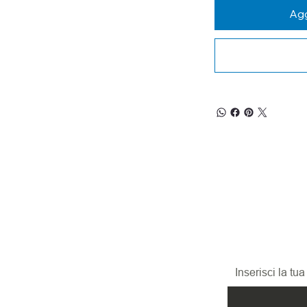
Agg
RESTA
Iscriviti alla nos
promozioni, le n
ed i nuovi arrivi!