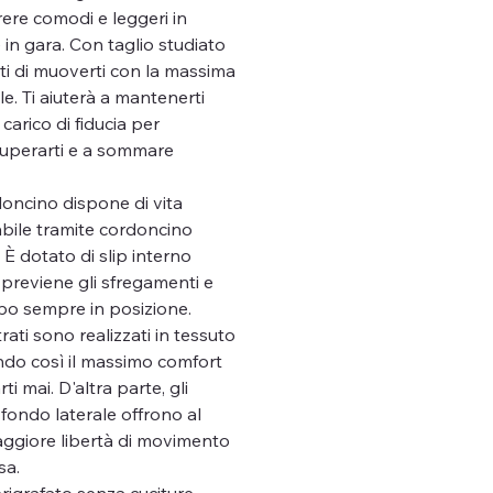
rere comodi e leggeri in
in gara. Con taglio studiato
ti di muoverti con la massima
le. Ti aiuterà a mantenerti
carico di fiducia per
superarti e a sommare
oncino dispone di vita
abile tramite cordoncino
 È dotato di slip interno
 previene gli sfregamenti e
apo sempre in posizione.
rati sono realizzati in tessuto
ndo così il massimo comfort
i mai. D'altra parte, gli
 fondo laterale offrono al
ggiore libertà di movimento
sa.
igrafato senza cuciture,