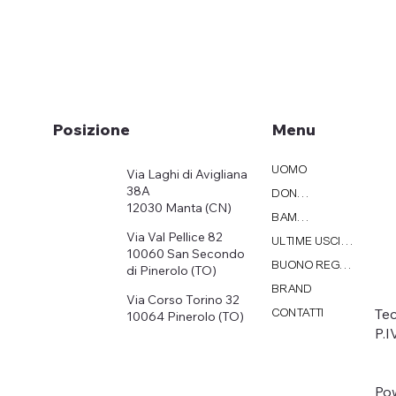
Menu
Posizione
UOMO
Via Laghi di Avigliana
38A
DONNA
12030 Manta (CN)
BAMBINI
Via Val Pellice 82
ULTIME USCITE
10060 San Secondo
BUONO REGALO
di Pinerolo (TO)
BRAND
Via Corso Torino 32
Tec
CONTATTI
10064 Pinerolo (TO)
P.
Po