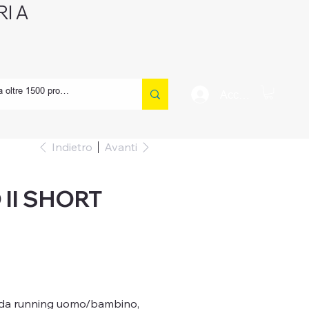
I A
CONTATTI
Accedi
Indietro
Avanti
II SHORT
 da running uomo/bambino,