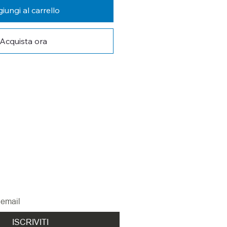
iungi al carrello
Acquista ora
 AGGIORNATO
tra newsletter per non perderti le 
ovità
ISCRIVITI