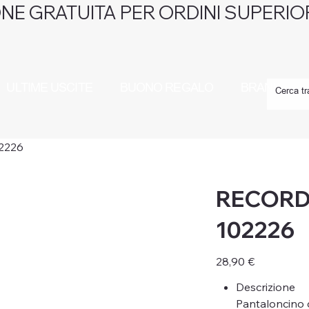
NE GRATUITA PER ORDINI SUPERIOR
ULTIME USCITE
BUONO REGALO
BRAND
2226
RECORD 
102226
Prezzo
28,90 €
Descrizione
Pantaloncino