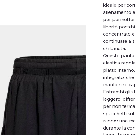
ideale per cor
allenamento e 
per permetter
libertà possibi
concentrato e 
continuare a 
chilometri.
Questo pantal
elastica regol
piatto interno.
integrato, che
mantiene il c
Entrambi gli st
leggero, offre
per non fermart
spacchetti sul
runner una ma
durante la cor
Logo Joma ser