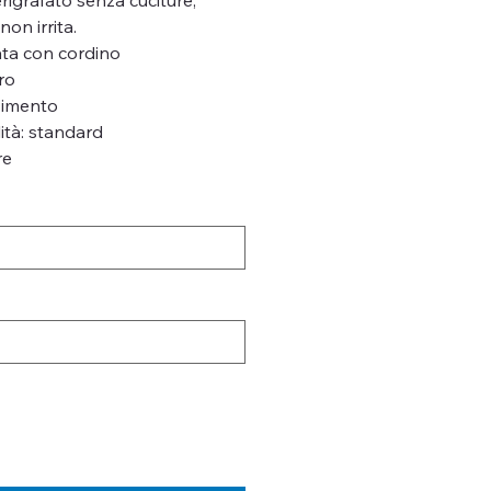
on irrita.
zata con cordino
ro
vimento
lità: standard
re