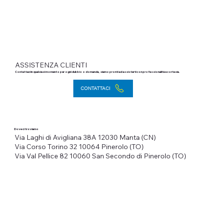
ASSISTENZA CLIENTI
Contattaci in qualsiasi momento per ogni dubbio o domanda, siamo pronti ad assisterti con professionalità e cortesia.
CONTATTACI
Dove ci troviamo
Via Laghi di Avigliana 38A
12030 Manta (CN)
Via Corso Torino 32
10064 Pinerolo (TO)
Via Val Pellice 82
10060 San Secondo di Pinerolo (TO)