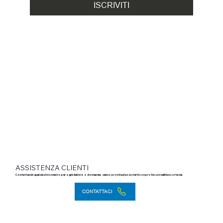
ISCRIVITI
ASSISTENZA CLIENTI
Contattaci in qualsiasi momento per ogni dubbio o domanda, siamo pronti ad assisterti con professionalità e cortesia.
CONTATTACI