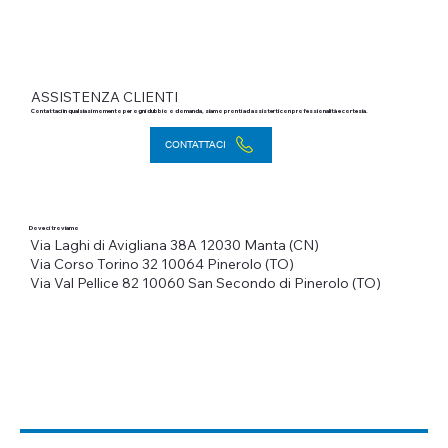
ASSISTENZA CLIENTI
Contattaci in qualsiasi momento per ogni dubbio o domanda, siamo pronti ad assisterti con professionalità e cortesia.
CONTATTACI
Dove ci troviamo
Via Laghi di Avigliana 38A
12030 Manta (CN)
Via Corso Torino 32
10064 Pinerolo (TO)
Via Val Pellice 82
10060 San Secondo di Pinerolo (TO)