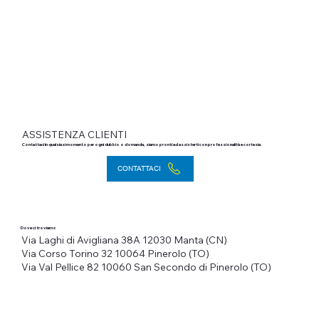
ASSISTENZA CLIENTI
Contattaci in qualsiasi momento per ogni dubbio o domanda, siamo pronti ad assisterti con professionalità e cortesia.
CONTATTACI
Dove ci troviamo
Via Laghi di Avigliana 38A
12030 Manta (CN)
Via Corso Torino 32
10064 Pinerolo (TO)
Via Val Pellice 82
10060 San Secondo di Pinerolo (TO)