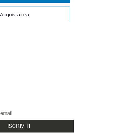
Acquista ora
 AGGIORNATO
tra newsletter per non perderti le 
ovità
ISCRIVITI