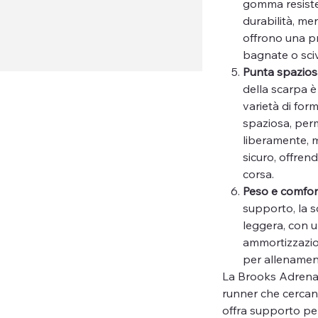
gomma resiste
durabilità, men
offrono una pr
bagnate o sci
Punta spaziosa
della scarpa è
varietà di for
spaziosa, perm
liberamente, m
sicuro, offren
corsa.
Peso e comfor
supporto, la 
leggera, con u
ammortizzazio
per allenament
La Brooks Adrenal
runner che cercan
offra supporto pe