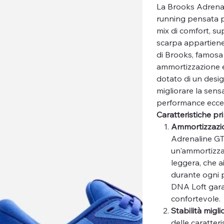
La Brooks Adrena
running pensata p
mix di comfort, su
scarpa appartiene
di Brooks, famosa p
ammortizzazione e
dotato di un desi
migliorare la sens
performance eccel
Caratteristiche pri
Ammortizzazi
Adrenaline GT
un'ammortizza
leggera, che ai
durante ogni 
DNA Loft garan
confortevole.
Stabilità migl
delle caratteri