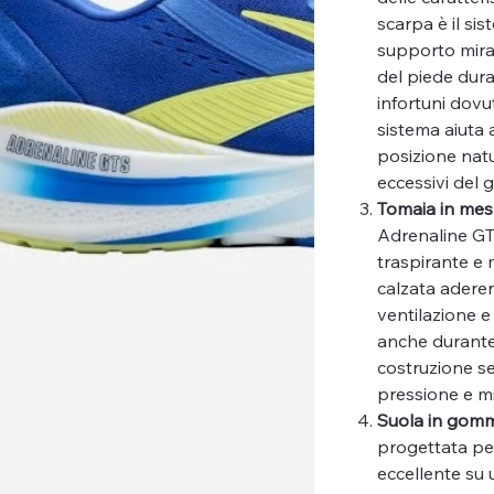
scarpa è il si
supporto mirat
del piede dura
infortuni dovu
sistema aiuta 
posizione natu
eccessivi del 
Tomaia in mes
Adrenaline GT
traspirante e
calzata adere
ventilazione e
anche durante 
costruzione se
pressione e mi
Suola in gomm
progettata per
eccellente su u