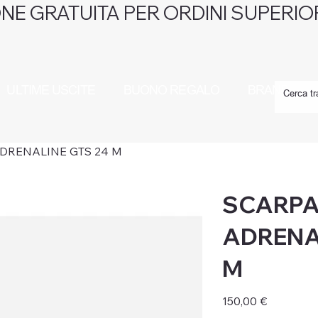
NE GRATUITA PER ORDINI SUPERIOR
ULTIME USCITE
BUONO REGALO
BRAND
DRENALINE GTS 24 M
SCARPA
ADRENA
M
Prezzo
150,00 €