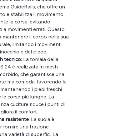
stema GuideRails, che offre un
o e stabilizza il movimento
nte la corsa, evitando
ti a movimenti errati. Questo
a mantenere il corpo nella sua
rale, limitando i movimenti
ginocchio e del piede.
h tecnico
: La tomaia della
S 24 è realizzata in mesh
 morbido, che garantisce una
nte ma comoda, favorendo la
 mantenendo i piedi freschi
le corse più lunghe. La
nza cuciture riduce i punti di
gliora il comfort.
a resistente
: La suola è
 fornire una trazione
na varietà di superfici. La