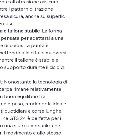
nte all'abrasione assicura
tre i pattern di trazione
esa sicura, anche su superfici
volose.
 e tallone stabile
: La forma
 pensata per adattarsi a una
me di piede. La punta è
ettendo alle dita di muoversi
entre il tallone è stabile e
do supporto durante il ciclo di
t
: Nonostante la tecnologia di
scarpa rimane relativamente
n buon equilibrio tra
ne e peso, rendendola ideale
i quotidiani e corse lunghe.
ine GTS 24 è perfetta per i
o una scarpa versatile, che
r il movimento e allo stesso