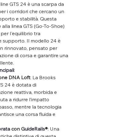
line GTS 24 è una scarpa da
er i corridori che cercano un
pporto e stabilità. Questa
 alla linea GTS (Go-To-Shoe)
er l'equilibrio tra
 supporto. Il modello 24 è
gn rinnovato, pensato per
azione di corsa e garantire una
lente.
ncipali
:
one DNA Loft
: La Brooks
S 24 è dotata di
zione reattiva, morbida e
uta a ridurre l’impatto
passo, mentre la tecnologia
tisce una corsa fluida e
iorata con GuideRails®
: Una
stiche distintive di questa