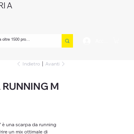
I A
CONTATTI
Accedi
Indietro
Avanti
 RUNNING M
 è una scarpa da running
rire un mix ottimale di