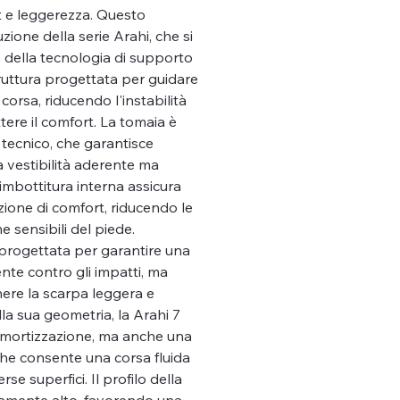
 e leggerezza. Questo
zione della serie Arahi, che si
o della tecnologia di supporto
uttura progettata per guidare
 corsa, riducendo l'instabilità
re il comfort. La tomaia è
 tecnico, che garantisce
na vestibilità aderente ma
imbottitura interna assicura
zione di comfort, riducendo le
e sensibili del piede.
 progettata per garantire una
nte contro gli impatti, ma
re la scarpa leggera e
lla sua geometria, la Arahi 7
mmortizzazione, ma anche una
che consente una corsa fluida
rse superfici. Il profilo della
amente alto, favorendo una