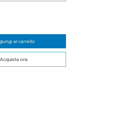
iungi al carrello
Acquista ora
 AGGIORNATO
tra newsletter per non perderti le 