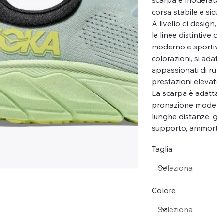
corsa stabile e sic
A livello di desig
le linee distintiv
moderno e sportiv
colorazioni, si ada
appassionati di r
prestazioni elevat
La scarpa è adatt
pronazione modera
lunghe distanze, g
supporto, ammorti
Taglia
Colore