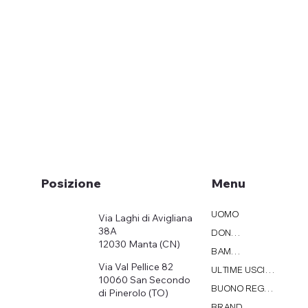
Menu
Posizione
UOMO
Via Laghi di Avigliana
38A
DONNA
12030 Manta (CN)
BAMBINI
Via Val Pellice 82
ULTIME USCITE
10060 San Secondo
BUONO REGALO
di Pinerolo (TO)
BRAND