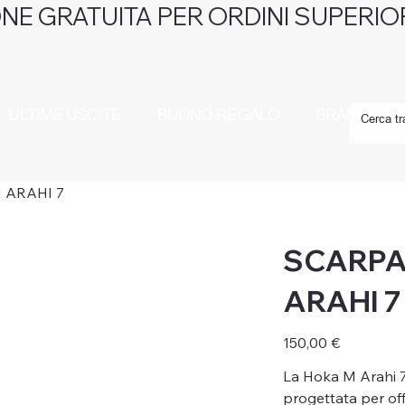
NE GRATUITA PER ORDINI SUPERIOR
ULTIME USCITE
BUONO REGALO
BRAND
 ARAHI 7
SCARPA
ARAHI 7
Prezzo
150,00 €
La Hoka M Arahi 7
progettata per off