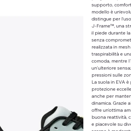
supporto, comfort
modello è un’evolu
distingue per l’us
J-Frame™, una str
il piede durante la
senza compromette
realizzata in mesh
traspirabilità e u
comoda, mentre l'
un'ulteriore sensa
pressioni sulle zon
La suola in EVA è
protezione eccelle
anche per mantene
dinamica. Grazie a
offre un’ottima a
buona reattività, 
e piacevole su dive
scarpa è moderat