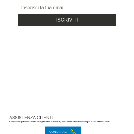
ISCRIVITI
ASSISTENZA CLIENTI
Contattaci in qualsiasi momento per ogni dubbio o domanda, siamo pronti ad assisterti con professionalità e cortesia.
CONTATTACI