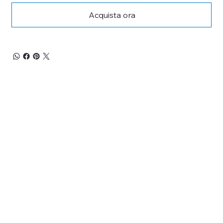
Acquista ora
RESTA 
AGGIORNATO
Iscriviti alla nostra newsletter per non perderti 
le promozioni, le novità
ed i nuovi arrivi!