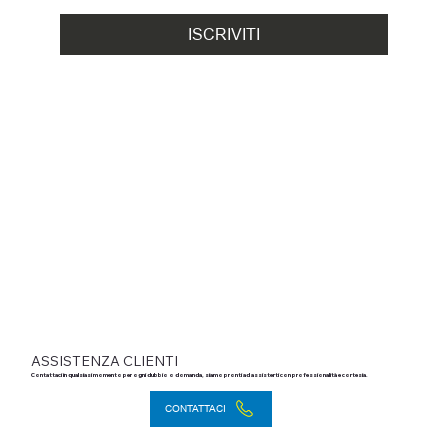
ISCRIVITI
ASSISTENZA CLIENTI
Contattaci in qualsiasi momento per ogni dubbio o domanda, siamo pronti ad assisterti con professionalità e cortesia.
CONTATTACI