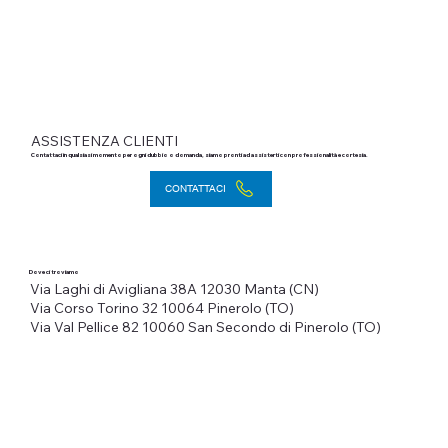
ASSISTENZA CLIENTI
Contattaci in qualsiasi momento per ogni dubbio o domanda, siamo pronti ad assisterti con professionalità e cortesia.
CONTATTACI
Dove ci troviamo
Via Laghi di Avigliana 38A
12030 Manta (CN)
Via Corso Torino 32
10064 Pinerolo (TO)
Via Val Pellice 82
10060 San Secondo di Pinerolo (TO)