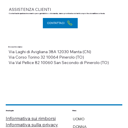
ASSISTENZA CLIENTI
Contattaci in qualsiasi momento per ogni dubbio o domanda, siamo pronti ad assisterti con professionalità e cortesia.
CONTATTACI
Dove ci troviamo
Via Laghi di Avigliana 38A
12030 Manta (CN)
Via Corso Torino 32
10064 Pinerolo (TO)
Via Val Pellice 82
10060 San Secondo di Pinerolo (TO)
Menu
Area legale
Informativa sui rimborsi
UOMO
Informativa sulla privacy
DONNA