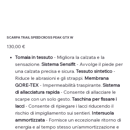
SCARPA TRAIL SPEEDCROSS PEAK GTX W
Prezzo
130,00 €
Tomaia in tessuto
- Migliora la calzata e la
sensazione.
Sistema Sensifit
- Avvolge il piede per
una calzata precisa e sicura.
Tessuto sintetico
-
Riduce le abrasioni e gli strappi.
Membrana
GORE-TEX
- Impermeabilità traspirante.
Sistema
di allacciatura rapida
- Consente di allacciare le
scarpe con un solo gesto.
Taschina per fissare i
lacci
- Consente di ripiegare i lacci riducendo il
rischio di impigliamento sui sentieri.
Intersuola
ammortizzata
- Fornisce un eccezionale ritorno di
energia e al tempo stesso un'ammortizzazione e