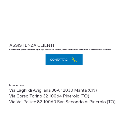
ASSISTENZA CLIENTI
Contattaci in qualsiasi momento per ogni dubbio o domanda, siamo pronti ad assisterti con professionalità e cortesia.
CONTATTACI
Dove ci troviamo
Via Laghi di Avigliana 38A
12030 Manta (CN)
Via Corso Torino 32
10064 Pinerolo (TO)
Via Val Pellice 82
10060 San Secondo di Pinerolo (TO)