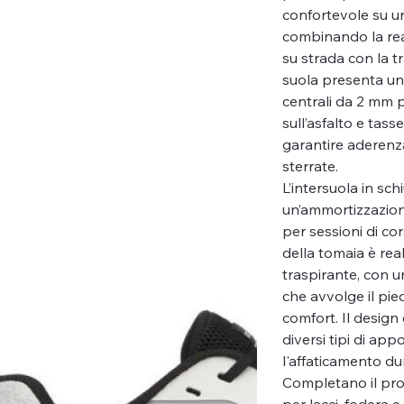
confortevole su una
combinando la reat
su strada con la tr
suola presenta un 
centrali da 2 mm p
sull’asfalto e tass
garantire aderenza
sterrate.
L’intersuola in sc
un’ammortizzazion
per sessioni di co
della tomaia è rea
traspirante, con u
che avvolge il pie
comfort. Il design
diversi tipi di ap
l'affaticamento du
Completano il profi
per lacci, fodera 