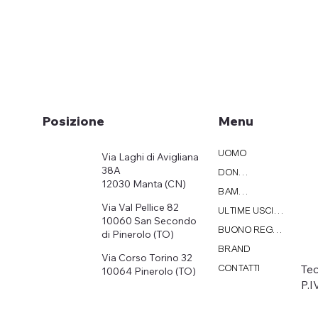
Menu
Posizione
UOMO
Via Laghi di Avigliana
38A
DONNA
12030 Manta (CN)
BAMBINI
Via Val Pellice 82
ULTIME USCITE
10060 San Secondo
BUONO REGALO
di Pinerolo (TO)
BRAND
Via Corso Torino 32
Tec
CONTATTI
10064 Pinerolo (TO)
P.