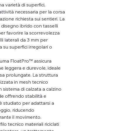
 varietà di superfici,
tività necessaria per la corsa
azione richiesta sui sentieri. La
disegno ibrido con tasselli
er favorire la scorrevolezza
elli laterali da 3 mm per
 su superfici irregolari o
hiuma FloatPro™ assicura
e leggera e durevole, ideale
rsa prolungate. La struttura
lizzata in mesh tecnico
n sistema di calzata a calzino
de offrendo stabilità e
 è studiato per adattarsi a
poggio, riducendo
rante il movimento.
lo tecnico materiali riciclati
e plantare, un trattamento