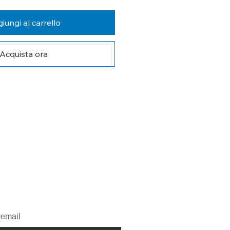
iungi al carrello
Acquista ora
 AGGIORNATO
tra newsletter per non perderti le 
ovità