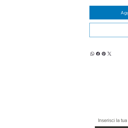
Agg
RESTA
Iscriviti alla nos
promozioni, le n
ed i nuovi arrivi!