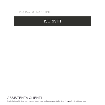
ed i nuovi arrivi!
ISCRIVITI
ASSISTENZA CLIENTI
Contattaci in qualsiasi momento per ogni dubbio o domanda, siamo pronti ad assisterti con professionalità e cortesia.