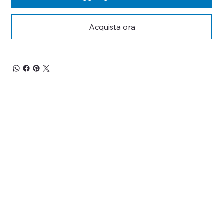
Acquista ora
RESTA 
AGGIORNATO
Iscriviti alla nostra newsletter per non perderti 
le promozioni, le novità