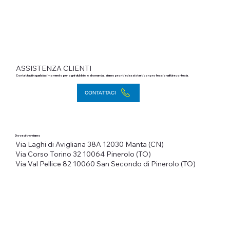
ASSISTENZA CLIENTI
Contattaci in qualsiasi momento per ogni dubbio o domanda, siamo pronti ad assisterti con professionalità e cortesia.
CONTATTACI
Dove ci troviamo
Via Laghi di Avigliana 38A
12030 Manta (CN)
Via Corso Torino 32
10064 Pinerolo (TO)
Via Val Pellice 82
10060 San Secondo di Pinerolo (TO)