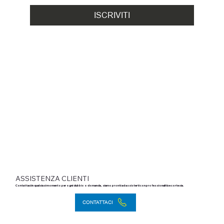
ISCRIVITI
ASSISTENZA CLIENTI
Contattaci in qualsiasi momento per ogni dubbio o domanda, siamo pronti ad assisterti con professionalità e cortesia.
CONTATTACI