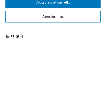
Aggiungi al carrello
Acquista ora
RESTA 
AGGIORNATO
Iscriviti alla nostra newsletter per non perderti 