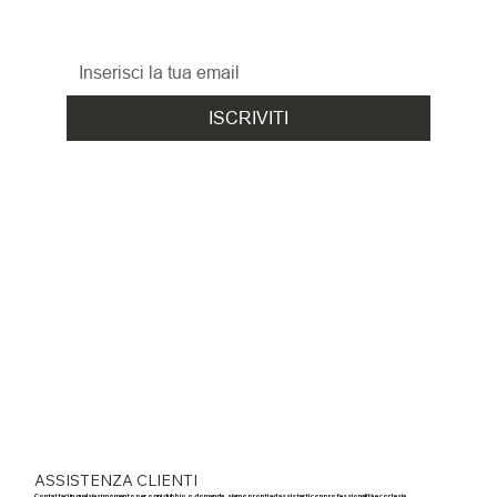
le promozioni, le novità
ed i nuovi arrivi!
ISCRIVITI
ASSISTENZA CLIENTI
Contattaci in qualsiasi momento per ogni dubbio o domanda, siamo pronti ad assisterti con professionalità e cortesia.